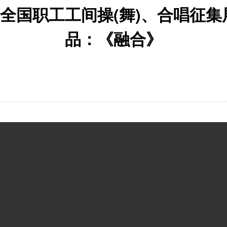
】全国职工工间操(舞)、合唱征
品：《融合》