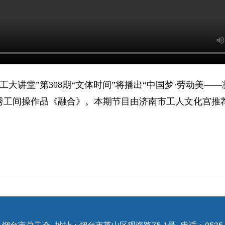
·职工大讲堂”第308期“文体时间”将播出“中国梦·劳动美
秀工间操作品《融合》。本期节目由济南市工人文化宫推
 烟台市总工会
地址：烟台市莱山区观海路75-1号
电话：0535-