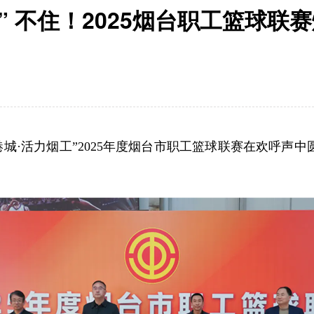
篮” 不住！2025烟台职工篮球联
港城·活力烟工”2025年度烟台市职工篮球联赛在欢呼